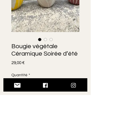
Bougie végétale
Céramique Soirée d’été
Prix
29,00 €
Quantité
*
Rupture de stock
Me notifier lorsque cet article est di
Une bougie au parfum délicat qui