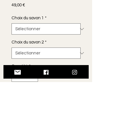
Prix
49,00 €
Choix du savon 1
*
Choix du savon 2
*
Quantité
*
Ajouter au panier
Dans une jolie bassine en zinc ce
coffret se compose de :
- 2 savons au choix
- 5 carrés démaquillants en éponge