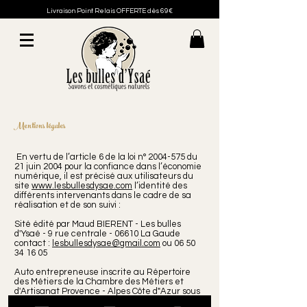
Livraison Point Relais OFFERTE dès 69€
Mentions légales
En vertu de l’article 6 de la loi n°
2004-575
du
21 juin 2004 pour la confiance dans l’économie
numérique, il est précisé aux utilisateurs du
site
www.lesbullesdysae.com
l’identité des
différents intervenants dans le cadre de sa
réalisation et de son suivi :
Sité édité par Maud BIERENT - Les bulles
d'Ysaé - 9 rue centrale - 06610 La Gaude
contact :
lesbullesdysae@gmail.com
ou
06 50
34 16 05
Auto entrepreneuse inscrite au Répertoire
des Métiers de la Chambre des Métiers et
d'Artisanat Provence - Alpes Côte d"Azur sous
le n° : 850 364 274 RM 06.